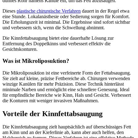
dünnes Rohr namens Kanüle ein, um das Fett abzusaugen.
Dieses
plastische chirurgische Verfahren
dauert in der Regel etwa
eine Stunde. Lokalanästhesie oder Sedierung sorgen für Komfort.
Die Erholungszeit ist minimal. Die Ergebnisse sind sofort sichtbar
und verbessern sich, wenn die Schwellung abnimmt.
Die Kinnfettabsaugung bietet eine dauerhafte Lösung zur
Entfernung des Doppelkinns und verbessert effektiv die
Gesichtskonturen.
Was ist Mikroliposuktion?
Die Mikroliposuktion ist eine verfeinerte Form der Fettabsaugung.
Sie zielt auf kleine, präzise Fettbereiche ab. Chirurgen verwenden
winzige Kanülen für mehr Präzision. Diese Technik hinterlässt
minimale Narben und ermöglicht eine schnellere Genesung. Ideal
für empfindliche Bereiche wie Kinn, Hals und Gesicht. Verbessert
die Konturen mit weniger invasiven Maßnahmen.
Vorteile der Kinnfettabsaugung
Die Kinnfettabsaugung zielt hauptsächlich auf überschüssiges Fett
am Kinn und an der Kieferlinie ab, kann aber auch helfen, den
Halsbereich zu formen. Dieses Verfahren ist eine effektive Methode,