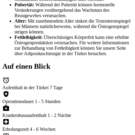
Pubertät:
Während der Pubertät können hormonelle
Veränderungen vorübergehend das Wachstum des
Brustgewebes verursachen.
Alter:
Mit zunehmendem Alter sinken die Testosteronspiegel
bei Männern natürlicherweise, während die Östrogenspiegel
steigen können.
Fettleibigkeit:
Überschüssiges Körperfett kann eine erhöhte
Östrogenproduktion verursachen. Für weitere Informationen
zur Behandlung von Fettleibigkeit können Sie unsere Seite
über Adipositaschirurgie in der Türkei besuchen.
Auf einen Blick
alarm
Aufenthalt in der Türkei
7 Tage
health_and_safety
Operationsdauer
1 - 5 Stunden
medical_services
Krankenhausaufenthalt
1 - 2 Nächte
local_hospital
Erholungszeit
4 - 6 Wochen