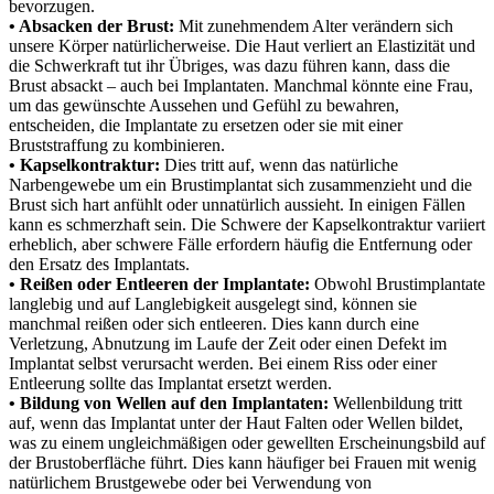
bevorzugen.
• Absacken der Brust:
Mit zunehmendem Alter verändern sich
unsere Körper natürlicherweise. Die Haut verliert an Elastizität und
die Schwerkraft tut ihr Übriges, was dazu führen kann, dass die
Brust absackt – auch bei Implantaten. Manchmal könnte eine Frau,
um das gewünschte Aussehen und Gefühl zu bewahren,
entscheiden, die Implantate zu ersetzen oder sie mit einer
Bruststraffung zu kombinieren.
• Kapselkontraktur:
Dies tritt auf, wenn das natürliche
Narbengewebe um ein Brustimplantat sich zusammenzieht und die
Brust sich hart anfühlt oder unnatürlich aussieht. In einigen Fällen
kann es schmerzhaft sein. Die Schwere der Kapselkontraktur variiert
erheblich, aber schwere Fälle erfordern häufig die Entfernung oder
den Ersatz des Implantats.
• Reißen oder Entleeren der Implantate:
Obwohl Brustimplantate
langlebig und auf Langlebigkeit ausgelegt sind, können sie
manchmal reißen oder sich entleeren. Dies kann durch eine
Verletzung, Abnutzung im Laufe der Zeit oder einen Defekt im
Implantat selbst verursacht werden. Bei einem Riss oder einer
Entleerung sollte das Implantat ersetzt werden.
• Bildung von Wellen auf den Implantaten:
Wellenbildung tritt
auf, wenn das Implantat unter der Haut Falten oder Wellen bildet,
was zu einem ungleichmäßigen oder gewellten Erscheinungsbild auf
der Brustoberfläche führt. Dies kann häufiger bei Frauen mit wenig
natürlichem Brustgewebe oder bei Verwendung von