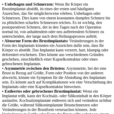
• Unbehagen und Schmerzen:
Wenn Ihr Körper ein
Brustimplantat abstößt, ist eines der ersten und häufigsten
Anzeichen, das Sie möglicherweise erleben, Unbehagen oder
Schmerzen. Dies kann von einem konstanten dumpfen Schmerz bis
zu plötzlichen scharfen Schmerzen reichen. Es ist wichtig, den
postoperativen Schmerz, der in den Tagen nach der Operation
normal ist, von anhaltendem oder neu auftretendem Schmerz zu
unterscheiden, der lange nach dem Heilungsprozess auftritt.
• Abnorme Form des Brustimplantats:
Veränderungen in der
Form des Implantats könnten ein Anzeichen dafür sein, dass Ihr
Körper es abstößt. Das Implantat kann verzerrt, hart, klumpig oder
deformiert erscheinen. Dies könnte aus verschiedenen Gründen
geschehen, einschließlich einer Kapselkontraktur oder eines
gebrochenen Implantats.
• Asymmetrie zwischen den Brüsten:
Asymmetrie, bei der eine
Brust in Bezug auf Größe, Form oder Position von der anderen
abweicht, könnte ein Symptom für die Abstoßung des Implantats
sein. Es könnte auch auf Komplikationen wie eine Verschiebung des
Implantats oder eine Kapselkontraktur hinweisen.
• Entleertes oder gebrochenes Brustimplantat:
Wenn ein
Implantat reißt, kann der Kochsalz- oder Silikoninhalt in den Körper
auslaufen. Kochsalzimplantate entleeren sich und verändern sichtbar
die Größe, während Silikonimplantate Brustschmerzen oder
Veränderungen in der Brustform verursachen können. Jede