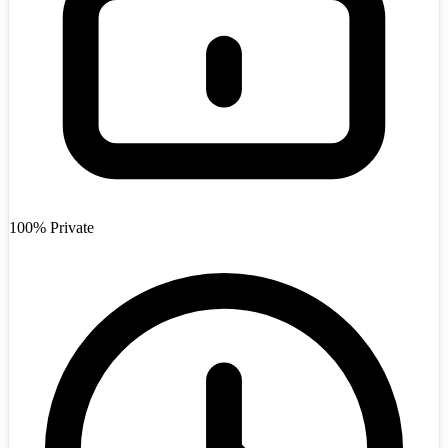
Afghanistan
+93
100% Private
Angola
+244
Argentina
+54
Armenia
+374
Australia
+61
Austria
+43