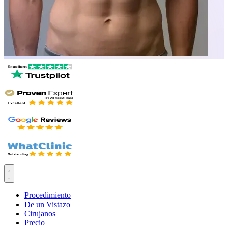
Procedimiento
De un Vistazo
Cirujanos
Precio