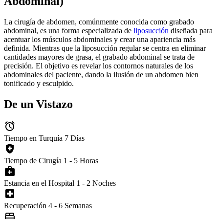
Abdominal)
La cirugía de abdomen, comúnmente conocida como grabado
abdominal, es una forma especializada de
liposucción
diseñada para
acentuar los músculos abdominales y crear una apariencia más
definida. Mientras que la liposucción regular se centra en eliminar
cantidades mayores de grasa, el grabado abdominal se trata de
precisión. El objetivo es revelar los contornos naturales de los
abdominales del paciente, dando la ilusión de un abdomen bien
tonificado y esculpido.
De un Vistazo
alarm
Tiempo en Turquía
7 Días
health_and_safety
Tiempo de Cirugía
1 - 5 Horas
medical_services
Estancia en el Hospital
1 - 2 Noches
local_hospital
Recuperación
4 - 6 Semanas
bed