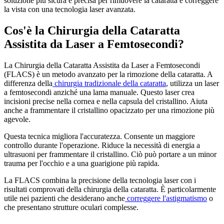
soluzione più sicura e precisa per rimuovere la cataratta e correggere
la vista con una tecnologia laser avanzata.
Cos'è la Chirurgia della Cataratta
Assistita da Laser a Femtosecondi?
La Chirurgia della Cataratta Assistita da Laser a Femtosecondi
(FLACS) è un metodo avanzato per la rimozione della cataratta. A
differenza della
chirurgia tradizionale della cataratta
, utilizza un laser
a femtosecondi anziché una lama manuale. Questo laser crea
incisioni precise nella cornea e nella capsula del cristallino. Aiuta
anche a frammentare il cristallino opacizzato per una rimozione più
agevole.
Questa tecnica migliora l'accuratezza. Consente un maggiore
controllo durante l'operazione. Riduce la necessità di energia a
ultrasuoni per frammentare il cristallino. Ciò può portare a un minor
trauma per l'occhio e a una guarigione più rapida.
La FLACS combina la precisione della tecnologia laser con i
risultati comprovati della chirurgia della cataratta. È particolarmente
utile nei pazienti che desiderano anche
correggere l'astigmatismo
o
che presentano strutture oculari complesse.