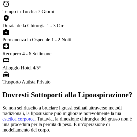
alarm
Tempo in Turchia
7 Giorni
health_and_safety
Durata della Chirurgia
1 - 3 Ore
medical_services
Permanenza in Ospedale
1 - 2 Notti
local_hospital
Recupero
4 - 6 Settimane
bed
Alloggio
Hotel 4/5*
local_taxi
Trasporto
Autista Privato
Dovresti Sottoporti alla Lipoaspirazione?
Se non sei riuscito a bruciare i grassi ostinati attraverso metodi
tradizionali, la liposuzione può migliorare notevolmente la tua
estetica corporea
. Tuttavia, la rimozione chirurgica del grasso non è
una procedura per la perdita di peso. È un'operazione di
modellamento del corpo.