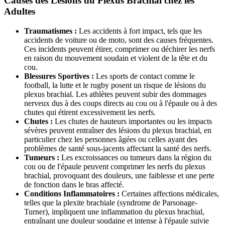
Causes des Lésions du Plexus Brachial chez les
Adultes
Traumatismes :
Les accidents à fort impact, tels que les
accidents de voiture ou de moto, sont des causes fréquentes.
Ces incidents peuvent étirer, comprimer ou déchirer les nerfs
en raison du mouvement soudain et violent de la tête et du
cou.
Blessures Sportives :
Les sports de contact comme le
football, la lutte et le rugby posent un risque de lésions du
plexus brachial. Les athlètes peuvent subir des dommages
nerveux dus à des coups directs au cou ou à l'épaule ou à des
chutes qui étirent excessivement les nerfs.
Chutes :
Les chutes de hauteurs importantes ou les impacts
sévères peuvent entraîner des lésions du plexus brachial, en
particulier chez les personnes âgées ou celles ayant des
problèmes de santé sous-jacents affectant la santé des nerfs.
Tumeurs :
Les excroissances ou tumeurs dans la région du
cou ou de l'épaule peuvent comprimer les nerfs du plexus
brachial, provoquant des douleurs, une faiblesse et une perte
de fonction dans le bras affecté.
Conditions Inflammatoires :
Certaines affections médicales,
telles que la plexite brachiale (syndrome de Parsonage-
Turner), impliquent une inflammation du plexus brachial,
entraînant une douleur soudaine et intense à l'épaule suivie