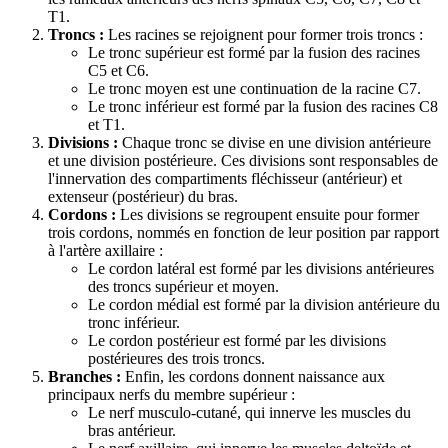
T1.
Troncs :
Les racines se rejoignent pour former trois troncs :
Le tronc supérieur est formé par la fusion des racines
C5 et C6.
Le tronc moyen est une continuation de la racine C7.
Le tronc inférieur est formé par la fusion des racines C8
et T1.
Divisions :
Chaque tronc se divise en une division antérieure
et une division postérieure. Ces divisions sont responsables de
l'innervation des compartiments fléchisseur (antérieur) et
extenseur (postérieur) du bras.
Cordons :
Les divisions se regroupent ensuite pour former
trois cordons, nommés en fonction de leur position par rapport
à l'artère axillaire :
Le cordon latéral est formé par les divisions antérieures
des troncs supérieur et moyen.
Le cordon médial est formé par la division antérieure du
tronc inférieur.
Le cordon postérieur est formé par les divisions
postérieures des trois troncs.
Branches :
Enfin, les cordons donnent naissance aux
principaux nerfs du membre supérieur :
Le nerf musculo-cutané, qui innerve les muscles du
bras antérieur.