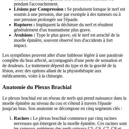
pendant l'accouchement.
Lésions par Compression :
Se produisent lorsque le nerf est
soumis à une pression, due par exemple à des tumeurs ou à
une pression prolongée sur l'épaule.
Ruptures :
Impliquent la déchirure du nerf et résultent
généralement d'un traumatisme plus grave.
Avulsions :
Type le plus grave, où le nerf est arraché de la
moelle épinière, souvent observé lors d'accidents à fort
impact.
Les symptômes peuvent aller d'une faiblesse légère à une paralysie
complète du bras affecté, accompagnés d'une perte de sensation et
de douleurs. Le traitement dépend du type et de la gravité de la
lésion, avec des options allant de la physiothérapie aux
médicaments, voire à la chirurgie.
Anatomie du Plexus Brachial
Le plexus brachial est un réseau de nerfs qui prend naissance dans la
moelle épinière au niveau du cou et s'étend à travers l'épaule
jusqu'au bras. Son anatomie se décompose en cinq segments clés :
Racines :
Le plexus brachial commence par cinq racines
nerveuses qui émergent de la moelle épinière. Ces racines sont
les rameaux antérieurs des nerfs spinaux C5, C6, C7, C8 et