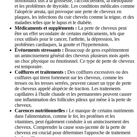
hormonaux dus à la grossesse, l'accouchement, la ménopause
et les problèmes de thyroïde. Les conditions médicales comme
l'alopécie areata, qui provoque une perte de cheveux en
plaques, les infections du cuir chevelu comme la teigne, et des
maladies telles que le lupus et le diabète.
Médicaments et suppléments :
La perte de cheveux peut
être un effet secondaire de certains médicaments, tels que
ceux utilisés pour le cancer, l'arthrite, la dépression, les
problèmes cardiaques, la goutte et l'hypertension.
Événements stressants :
Beaucoup de gens expérimentent
un amincissement général des cheveux plusieurs mois après
un choc physique ou émotionnel. Ce type de perte de cheveux
est temporaire.
Coiffures et traitements :
Des coiffures excessives ou des
coiffures qui tirent fortement sur les cheveux, comme les
tresses ou les tresses serrées, peuvent causer un type de perte
de cheveux appelé alopécie de traction. Les traitements
capillaires à l'huile chaude et les permanentes peuvent causer
une inflammation des follicules pileux qui mène à la perte de
cheveux.
Carences nutritionnelles :
Le manque de certains nutriments
dans l'alimentation, comme le fer, les protéines et les
vitamines, peut également conduire à un amincissement des
cheveux. Comprendre la cause sous-jacente de la perte de
cheveux est crucial pour déterminer l'approche de traitement