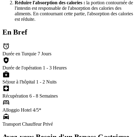
Réduire l'absorption des calories :
la portion contournée de
l'intestin est responsable de l'absorption des calories des
aliments. En contournant cette partie, l'absorption des calories
est réduite.
En Bref
alarm
Durée en Turquie
7 Jours
health_and_safety
Durée de l'opération
1 - 3 Heures
medical_services
Séjour à l'hôpital
1 - 2 Nuits
local_hospital
Récupération
6 - 8 Semaines
bed
Alloggio
Hotel 4/5*
local_taxi
Transport
Chauffeur Privé