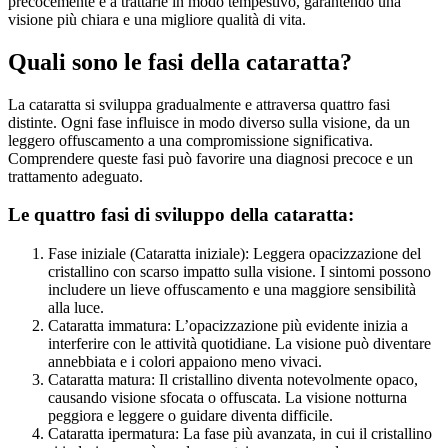
precocemente e a trattarle in modo tempestivo, garantendo una
visione più chiara e una migliore qualità di vita.
Quali sono le fasi della cataratta?
La cataratta si sviluppa gradualmente e attraversa quattro fasi
distinte. Ogni fase influisce in modo diverso sulla visione, da un
leggero offuscamento a una compromissione significativa.
Comprendere queste fasi può favorire una diagnosi precoce e un
trattamento adeguato.
Le quattro fasi di sviluppo della cataratta:
Fase iniziale (Cataratta iniziale): Leggera opacizzazione del
cristallino con scarso impatto sulla visione. I sintomi possono
includere un lieve offuscamento e una maggiore sensibilità
alla luce.
Cataratta immatura: L’opacizzazione più evidente inizia a
interferire con le attività quotidiane. La visione può diventare
annebbiata e i colori appaiono meno vivaci.
Cataratta matura: Il cristallino diventa notevolmente opaco,
causando visione sfocata o offuscata. La visione notturna
peggiora e leggere o guidare diventa difficile.
Cataratta ipermatura: La fase più avanzata, in cui il cristallino