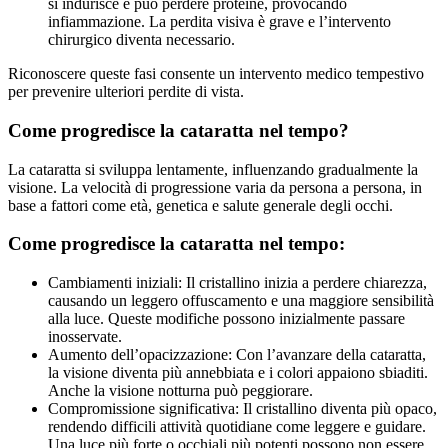
si indurisce e può perdere proteine, provocando
infiammazione. La perdita visiva è grave e l’intervento
chirurgico diventa necessario.
Riconoscere queste fasi consente un intervento medico tempestivo
per prevenire ulteriori perdite di vista.
Come progredisce la cataratta nel tempo?
La cataratta si sviluppa lentamente, influenzando gradualmente la
visione. La velocità di progressione varia da persona a persona, in
base a fattori come età, genetica e salute generale degli occhi.
Come progredisce la cataratta nel tempo:
Cambiamenti iniziali: Il cristallino inizia a perdere chiarezza,
causando un leggero offuscamento e una maggiore sensibilità
alla luce. Queste modifiche possono inizialmente passare
inosservate.
Aumento dell’opacizzazione: Con l’avanzare della cataratta,
la visione diventa più annebbiata e i colori appaiono sbiaditi.
Anche la visione notturna può peggiorare.
Compromissione significativa: Il cristallino diventa più opaco,
rendendo difficili attività quotidiane come leggere e guidare.
Una luce più forte o occhiali più potenti possono non essere