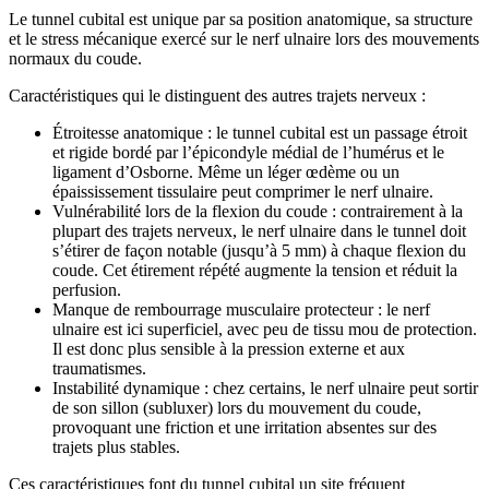
Le tunnel cubital est unique par sa position anatomique, sa structure
et le stress mécanique exercé sur le nerf ulnaire lors des mouvements
normaux du coude.
Caractéristiques qui le distinguent des autres trajets nerveux :
Étroitesse anatomique : le tunnel cubital est un passage étroit
et rigide bordé par l’épicondyle médial de l’humérus et le
ligament d’Osborne. Même un léger œdème ou un
épaississement tissulaire peut comprimer le nerf ulnaire.
Vulnérabilité lors de la flexion du coude : contrairement à la
plupart des trajets nerveux, le nerf ulnaire dans le tunnel doit
s’étirer de façon notable (jusqu’à 5 mm) à chaque flexion du
coude. Cet étirement répété augmente la tension et réduit la
perfusion.
Manque de rembourrage musculaire protecteur : le nerf
ulnaire est ici superficiel, avec peu de tissu mou de protection.
Il est donc plus sensible à la pression externe et aux
traumatismes.
Instabilité dynamique : chez certains, le nerf ulnaire peut sortir
de son sillon (subluxer) lors du mouvement du coude,
provoquant une friction et une irritation absentes sur des
trajets plus stables.
Ces caractéristiques font du tunnel cubital un site fréquent