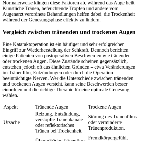
Normalerweise klingen diese Faktoren ab, während das Auge heilt.
Künstliche Tränen, befeuchtende Tropfen und andere vom
Augenarzt verordnete Behandlungen helfen dabei, die Trockenheit
während der Genesungsphase effektiv zu lindern.
Vergleich zwischen tränenden und trockenen Augen
Eine Kataraktoperation ist ein häufiger und sehr erfolgreicher
Eingriff zur Wiederherstellung der Sehkraft. Dennoch berichten
einige Patienten von postoperativen Beschwerden wie tränenden
oder trockenen Augen. Diese Zustände scheinen gegensätzlich,
entstehen jedoch oft aus ähnlichen Gründen – etwa Veränderungen
im Tränenfilm, Entzündungen oder durch die Operation
beeinträchtigte Nerven. Wer die Unterschiede zwischen tränenden
und trockenen Augen versteht, kann seine Beschwerden besser
einordnen und die richtige Therapie für eine optimale Genesung
wählen.
Aspekt
Tränende Augen
Trockene Augen
Reizung, Entzündung,
Störung des Tränenfilms
verstopfte Tränenkanäle
Ursache
oder verminderte
oder reflektorisches
Tränenproduktion.
Tränen bei Trockenheit.
Fremdkörpergefühl,
Übermäßiger Tränenfluss