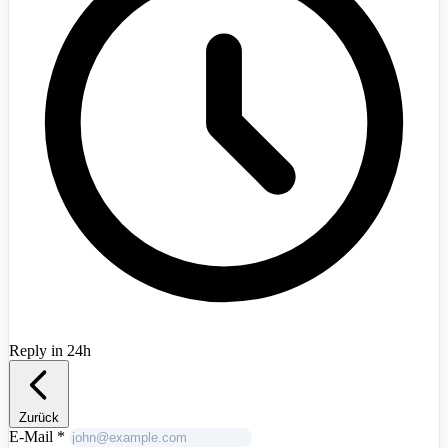
Albania
+355
Reply in 24h
Zurück
E-Mail
*